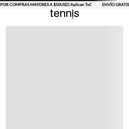
POR COMPRAS MAYORES A $50USD| Aplican TyC
ENVÍO GRATIS
Completa tu look
Otras opciones que te gustarán
Vistos recientemente