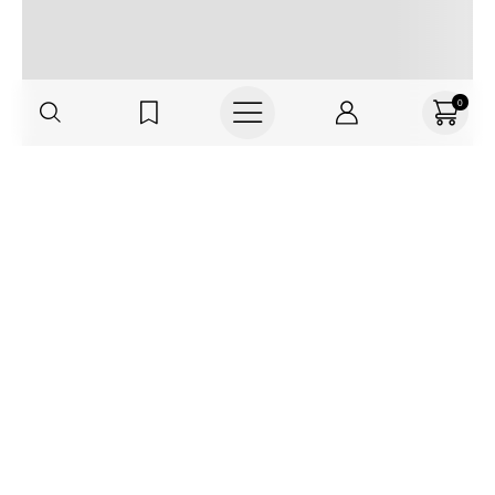
0
Regístrate o actualiza tus datos y
recibe 30% OFF
SUCRÍBETE AQUÍ