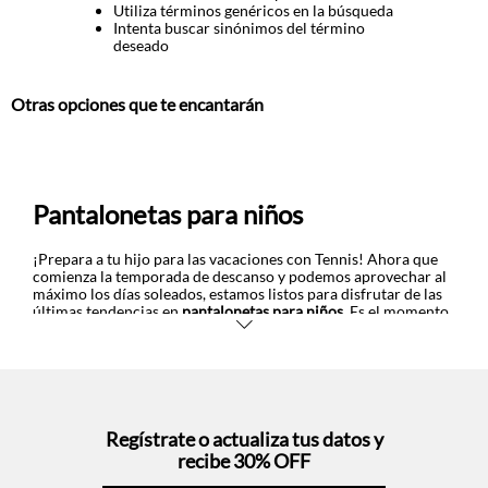
Utiliza términos genéricos en la búsqueda
Intenta buscar sinónimos del término
deseado
Otras opciones que te encantarán
Pantalonetas para niños
¡Prepara a tu hijo para las vacaciones con Tennis! Ahora que
comienza la temporada de descanso y podemos aprovechar al
máximo los días soleados, estamos listos para disfrutar de las
últimas tendencias en
pantalonetas para niños
. Es el momento
perfecto para renovar el armario de los pequeños y darles un
gusto con nuestras prendas de temporada que podrán
presumir en la playa o en la piscina.
Para esta época siempre es súper bienvenido el color y por eso,
apostamos por tonos vivos y frescos que le dan energía a los
looks. Así que descubrirás pantalonetas en diferentes gamas de
Regístrate o actualiza tus datos y
azul, verde, anaranjado, amarillo y rojo que, sin duda, serán los
recibe 30% OFF
protagonistas de sus tardes soleadas. También podrás elegir
entre nuestra variedad de estampados de moda inspirados en