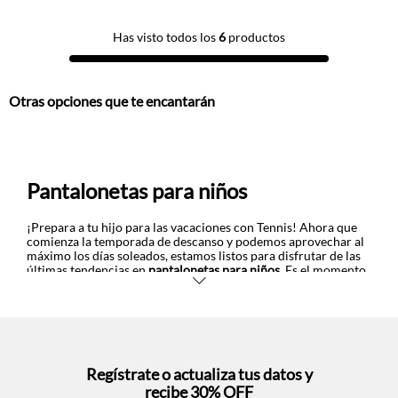
Has visto todos los
6
productos
Otras opciones que te encantarán
Pantalonetas para niños
¡Prepara a tu hijo para las vacaciones con Tennis! Ahora que
comienza la temporada de descanso y podemos aprovechar al
máximo los días soleados, estamos listos para disfrutar de las
últimas tendencias en
pantalonetas para niños
. Es el momento
perfecto para renovar el armario de los pequeños y darles un
gusto con nuestras prendas de temporada que podrán
presumir en la playa o en la piscina.
Para esta época siempre es súper bienvenido el color y por eso,
apostamos por tonos vivos y frescos que le dan energía a los
looks. Así que descubrirás pantalonetas en diferentes gamas de
Regístrate o actualiza tus datos y
azul, verde, anaranjado, amarillo y rojo que, sin duda, serán los
recibe 30% OFF
protagonistas de sus tardes soleadas. También podrás elegir