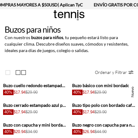
MPRAS MAYORES A $50USD| Aplican TyC
ENVÍO GRATIS POR CO
Buzos para niños
Con nuestros
buzos para niños
, tu pequeño estará listo para
cualquier clima. Descubre diseños suaves, cómodos y resistentes,
ideales para días de juegos, colegio o salidas.
Ordenar y Filtrar
+
+
Buzo cuello redondo estampado para niño
Buzo básico con mini bordado al pecho en color arena para niño
Nuevo
40%
$17.94
$29.90
40%
$17.94
$29.90
+
+
Buzo cerrado estampado azul para niño
Buzo tipo polo con bordado café para niño
40%
$17.94
$29.90
40%
$17.94
$29.90
+
+
Buzo con capucha y mini bordado negro para niño
Buzo negro con capucha para niño
40%
$20.94
$34.90
40%
$26.94
$44.90