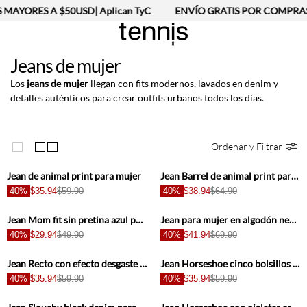
ORES A $50USD| Aplican TyC
ENVÍO GRATIS POR COMPRAS MA
Jeans de mujer
Los
jeans de mujer
llegan con fits modernos, lavados en denim y
detalles auténticos para crear outfits urbanos todos los días.
Ordenar y Filtrar
+
+
Jean de animal print para mujer
Jean Barrel de animal print para mujer
40%
$35.94
$59.90
40%
$38.94
$64.90
+
+
Jean Mom fit sin pretina azul para mujer
Jean para mujer en algodón negro relajado horseshoe
40%
$29.94
$49.90
40%
$41.94
$69.90
+
+
Jean Recto con efecto desgaste para mujer
Jean Horseshoe cinco bolsillos azul para mujer
40%
$35.94
$59.90
40%
$35.94
$59.90
+
+