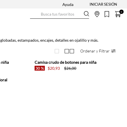
Ayuda
Busca tus favoritos
0
obadas, estampados, encajes, detalles en ojalillo y más.
Ordenar y Filtrar
 niña
Camisa crudo de botones para niña
30 %
$
20
,
93
$
26
,
00
loral