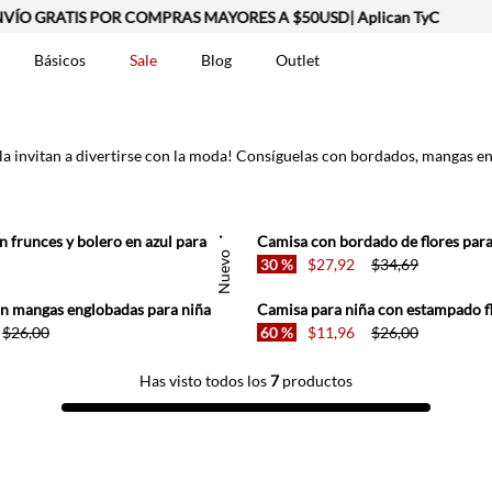
ÍO GRATIS POR COMPRAS MAYORES A $50USD| Aplican TyC
Básicos
Sale
Blog
Outlet
DOS
a invitan a divertirse con la moda! Consíguelas con bordados, mangas engl
Top en denim con frunces y bolero en azul para niña
Camisa con bordado de flores para
Nuevo
30 %
$
27
,
92
$
34
,
69
n mangas englobadas para niña
Camisa para niña con estampado f
$
26
,
00
60 %
$
11
,
96
$
26
,
00
t-0007699
Has visto todos los
7
productos