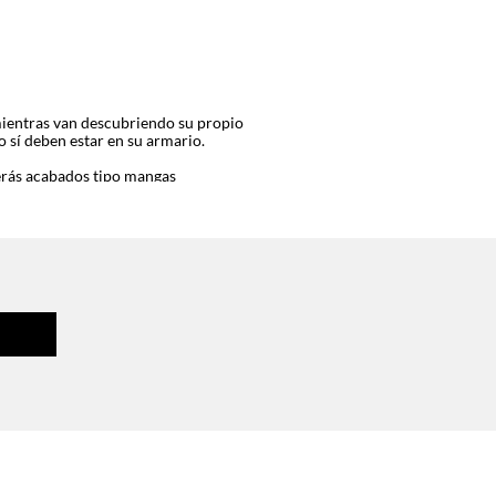
mientras van descubriendo su propio
 sí deben estar en su armario.
Verás acabados tipo mangas
ciales, tenemos unos diseños con
rás estampados botánicos que no
rá muy trendy. Asimismo, descubrirás
 looks románticos y delicados. Las
y botas, solo debes dejar volar la
m en cualquier armario. ¡Se volverán