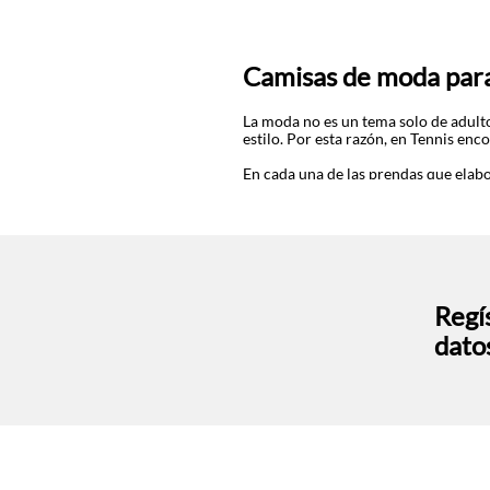
Camisas de moda para
La moda no es un tema solo de adult
estilo. Por esta razón, en Tennis en
En cada una de las prendas que elab
englobadas, boleros y tiras para anu
cuellos camiseros perfectos para co
Blusas estampadas pa
Cuando de prints se trata, en Tenni
Regís
pasan de moda y otros de inspiración
otras propuestas de
blusas para niña
dato
posibilidades de crear increíbles atue
imaginación y divertirte junto a tu pe
Apuesta por las nuevas
camisas para
las protagonistas de sus mejores outf