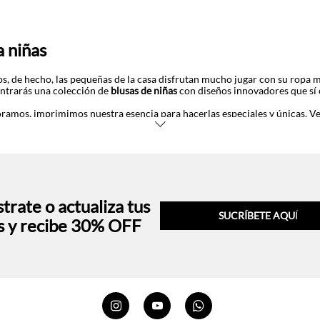
 niñas
os, de hecho, las pequeñas de la casa disfrutan mucho jugar con su ropa 
contrarás una colección de
blusas de niñas
con diseños innovadores que sí o
oramos, imprimimos nuestra esencia para hacerlas especiales y únicas. 
dar que le aportan autenticidad a sus looks. Incluso, para ocasiones espe
mbinar con pantalones y botas, creando un outfit formal muy cool.
ra niñas
s siempre tenemos lo último de la moda y para esta temporada, encontra
trate o actualiza tus
 retro de ciudades y objetos como jarrones con los que tu niña se senti
SUCRÍBETE AQU
Í
s
con colores llamativos como el amarillo, rojo y verde ideales para crear
s y recibe 30% OFF
ndos con nuestras prendas son infinitas, desde jeans y faldas, hasta tenis 
queña a la hora de vestirla.
 niñas
de Tennis y descubre porque esta prenda es considerada un key ite
its!