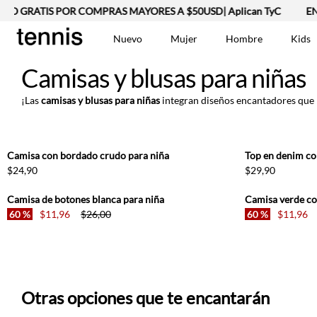
ÍO GRATIS POR COMPRAS MAYORES A $50USD| Aplican TyC
ENV
Nuevo
Mujer
Hombre
Kids
Camisas y blusas para niñas
TÉRMINOS MÁS BUSCA
Vestidos
1
.
¡Las
camisas y blusas para niñas
integran diseños encantadores que l
Lino
2
.
Camisetas
3
.
Chaqueta
4
.
Camisa con bordado crudo para niña
$
24
,
90
$
29
,
90
Bermuda
5
.
Jean Hombre
6
.
Camisa de botones blanca para niña
Camisa verde co
60 %
$
11
,
96
$
26
,
00
60 %
$
11
,
96
Tshirt-Negro-Tsh-En
7
.
Vestido
8
.
Polo
9
.
Falda
10
.
Otras opciones que te encantarán