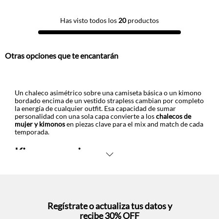
Has visto todos los
20
productos
Otras opciones que te encantarán
Un chaleco asimétrico sobre una camiseta básica o un kimono
bordado encima de un vestido strapless cambian por completo
la energía de cualquier outfit. Esa capacidad de sumar
personalidad con una sola capa convierte a los
chalecos de
mujer y kimonos
en piezas clave para el mix and match de cada
temporada.
Kimonos mujer
Descubre kimonos en Tennis con diseños satín con caída fluida
y en lino 100% que respira en climas cálidos. Las versiones con
lentejuelas aportan textura brillante ideal para noches
especiales, mientras que encaje y transparencias crean
profundidad visual sobre cualquier base sencilla.
Regístrate o actualiza tus datos y
recibe 30% OFF
Combina un kimono con rayas brillantes sobre jeans y camiseta lisa,