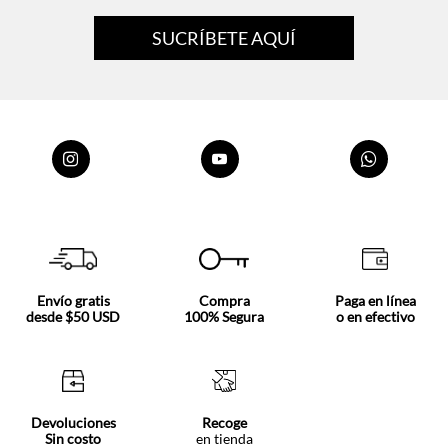
o lleva uno con detalles bordados sobre un vestido corto en tono
neutro. ¡Cada pieza de esta colección de
chalecos de mujer
funciona
SUCRÍBETE AQUÍ
como capa intermedia o como protagonista absoluta del outfit
según la ocasión!
Arma tu próximo look de capas en tennis.com.ec con envíos
accesibles y devoluciones sin costo.
Envío gratis
Compra
Paga en línea
desde $50 USD
100% Segura
o en efectivo
Devoluciones
Recoge
Sin costo
en tienda