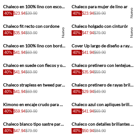
Chaleco en 100% lino con escote en espalda crudo para mujer
Chaleco para mujer de lino arena entallado con bajo en doble pico
Nuevo
40%
$23.94
$39.90
40%
$23.94
$39.90
+
+
Chaleco fit recto con cordoneras frontales en denim para mujer
Chaleco holgado con cinturón anudado en denim para mujer
Nuevo
Nuevo
40%
$35.94
$59.90
40%
$47.94
$79.90
+
+
Chaleco en 100% lino con bordados para mujer
Cover Up largo de diseño a rayas para mujer
40%
$41.94
$69.90
40%
$41.94
$69.90
+
+
Chaleco en suede con flecos y ovejero para mujer
Chaleco pretinero con lentejuelas para mujer
40%
$41.94
$69.90
40%
$35.94
$59.90
+
+
Chaleco strapless en tweed para mujer
Chaleco pretinero de rayas brillantes para mujer
40%
$41.94
$69.90
40%
$29.94
$49.90
+
+
Kimono en encaje crudo para mujer
Chaleco azul con apliques brillantes para mujer
40%
$59.94
$99.90
40%
$41.94
$69.90
+
+
Chaleco blanco tipo sastre para mujer
Chaleco con detalles brillantes blanco para mujer
40%
$47.94
$79.90
40%
$50.94
$84.90