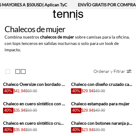
MAYORES A $50USD| Aplican TyC
ENVÍO GRATIS POR COMPRAS 
Chalecos de mujer
Combina nuestros
chalecos de mujer
sobre camisas para la oficina,
con tops lenceros en salidas nocturnas o solo para un look de
impacto.
Ordenar y Filtrar
+
+
Chaleco Oversize con bordado para mujer
Chaleco con diseño cruzado café para mujer
40%
$41.94
$69.90
40%
$29.94
$49.90
+
+
Chaleco en cuero sintético con flecos negro para mujer
Chaleco estampado para mujer
40%
$35.94
$59.90
40%
$29.94
$49.90
+
+
Chaleco en cuero sintético crudo para mujer
Chaleco con botones naranja para mujer
40%
$35.94
$59.90
40%
$23.94
$39.90
+
+