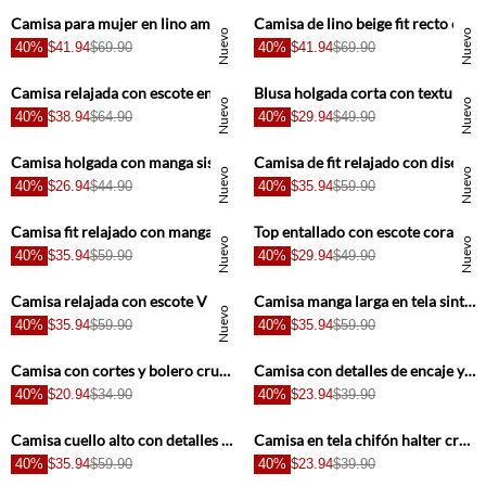
Camisa para mujer en lino amarillo oversize manga larga
Camisa de lino beige fit recto con bajo redondeado para mujer
Nuevo
Nuevo
40%
$41.94
$69.90
40%
$41.94
$69.90
+
+
Camisa relajada con escote en V profundo en algodón blanco para mujer
Blusa holgada corta con textura floral en encaje marfil para mujer
Nuevo
Nuevo
40%
$38.94
$64.90
40%
$29.94
$49.90
+
+
Camisa holgada con manga sisa en algodón marfil para mujer
Camisa de fit relajado con diseño de botones en los hombros en moka para mujer
Nuevo
Nuevo
40%
$26.94
$44.90
40%
$35.94
$59.90
+
+
Camisa fit relajado con manga acampanada en marfil para mujer
Top entallado con escote corazón fruncido de lino amarillo pastel para mujer
Nuevo
Nuevo
40%
$35.94
$59.90
40%
$29.94
$49.90
+
+
Camisa relajada con escote V calado de algodón blanco para mujer
Camisa manga larga en tela sintética café para mujer
Nuevo
40%
$35.94
$59.90
40%
$35.94
$59.90
+
+
Camisa con cortes y bolero crudo para mujer
Camisa con detalles de encaje y boleros crudo para mujer
40%
$20.94
$34.90
40%
$23.94
$39.90
+
+
Camisa cuello alto con detalles de bolillo para mujer
Camisa en tela chifón halter crudo para mujer
40%
$35.94
$59.90
40%
$23.94
$39.90
+
+