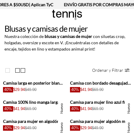
 A $50USD| Aplican TyC
ENVÍO GRATIS POR COMPRAS MAYORES
Blusas y camisas de mujer
Nuestra colección de
blusas y camisas de mujer
con siluetas crop,
holgadas, oversize y escote en V. ¡Encuéntralas con detalles de
encaje, tejidos en lino y estampados animal print!
Ordenar y Filtrar
+
+
Camisa larga en posterior blanca para mujer
Camisa con bordado desagujado para mujer
40%
$29.94
$49.90
40%
$41.94
$69.90
+
+
Camisa 100% lino manga larga blanca para mujer
Camisa para mujer lino azul fit relajado con botones
Nuevo
Nuevo
40%
$41.94
$69.90
40%
$41.94
$69.90
+
+
Camisa para mujer en algodón blanco oversize con manga larga
Camisa para mujer algodón marrón corte holgado con mangas abullonadas
Basicos
Nuevo
Nuevo
40%
$29.94
$49.90
40%
$29.94
$49.90
+
+