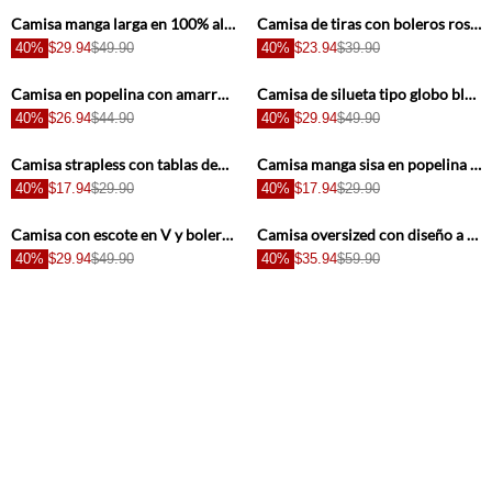
Camisa manga larga en 100% algodón para mujer
Camisa de tiras con boleros rosada para mujer
40%
$29.94
$49.90
40%
$23.94
$39.90
+
+
Camisa en popelina con amarre en fajón blanca para mujer
Camisa de silueta tipo globo blanca para mujer
40%
$26.94
$44.90
40%
$29.94
$49.90
+
+
Camisa strapless con tablas decorativas crudo para mujer
Camisa manga sisa en popelina rosada para mujer
40%
$17.94
$29.90
40%
$17.94
$29.90
+
+
Camisa con escote en V y boleros crudo para mujer
Camisa oversized con diseño a rayas azul para mujer
40%
$29.94
$49.90
40%
$35.94
$59.90