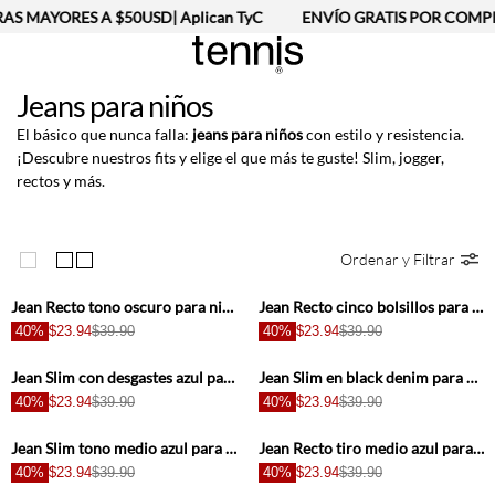
S MAYORES A $50USD| Aplican TyC
ENVÍO GRATIS POR COMPRA
Jeans para niños
El básico que nunca falla:
jeans para niños
con estilo y resistencia.
¡Descubre nuestros fits y elige el que más te guste! Slim, jogger,
rectos y más.
Ordenar y Filtrar
+
+
Jean Recto tono oscuro para niño
Jean Recto cinco bolsillos para niño
40%
$23.94
$39.90
40%
$23.94
$39.90
+
+
Jean Slim con desgastes azul para niño
Jean Slim en black denim para niño
40%
$23.94
$39.90
40%
$23.94
$39.90
+
+
Jean Slim tono medio azul para niño
Jean Recto tiro medio azul para niño
40%
$23.94
$39.90
40%
$23.94
$39.90
+
+