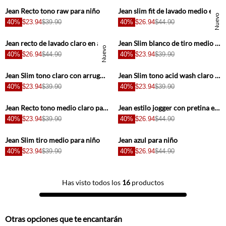
Jean Recto tono raw para niño
Jean slim fit de lavado medio en azul para niño
Nuevo
40%
$23.94
$39.90
40%
$26.94
$44.90
+
+
Jean recto de lavado claro en azul para niño
Jean Slim blanco de tiro medio para niño
Nuevo
40%
$26.94
$44.90
40%
$23.94
$39.90
+
+
Jean Slim tono claro con arrugas 3D para niño
Jean Slim tono acid wash claro para niño
40%
$23.94
$39.90
40%
$23.94
$39.90
+
+
Jean Recto tono medio claro para niño
Jean estilo jogger con pretina elástica negro para niño
40%
$23.94
$39.90
40%
$26.94
$44.90
+
+
Jean Slim tiro medio para niño
Jean azul para niño
40%
$23.94
$39.90
40%
$26.94
$44.90
Has visto todos los
16
productos
Otras opciones que te encantarán