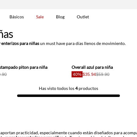
Básicos
Sale
Blog
Outlet
ñas
DOS
 enterizos para niñas
un must have para días llenos de movimiento.
estampado piton para niña
Overall azul para niña
.90
40%
$35.94
$59.90
Has visto todos los
4
productos
t-0007699
re aportan practicidad, especialmente cuando están diseñados para acomp