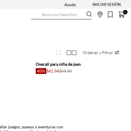
Ayuda
Busca tus favoritos
0
Ordenar y Filtrar
Overall para niña de jean
40%
$41.94
$69.90
añar juegos, paseos y aventuras con