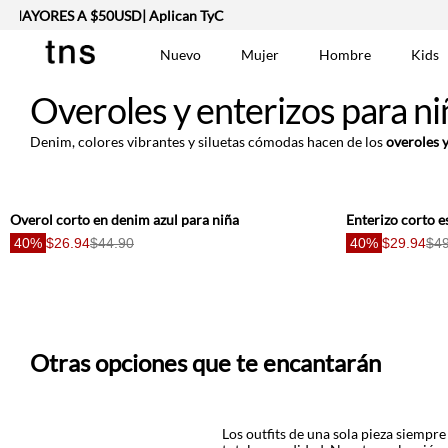
AYORES A $50USD| Aplican TyC
Nuevo
Mujer
Hombre
Kids
Overoles y enterizos para ni
TÉRMINOS MÁS BUSCA
Vestidos
1
.
Denim, colores vibrantes y siluetas cómodas hacen de los
overoles y
Lino
2
.
Camisetas
3
.
Chaqueta
4
.
Overol corto en denim azul para niña
Enterizo corto 
40%
$26.94
$44.90
40%
$29.94
$49
Bermuda
5
.
Jean Hombre
6
.
Vestido
7
.
Tshirt-Negro-Tsh-En
8
.
Otras opciones que te encantarán
Camisetas Mujer
9
.
Falda
10
.
Los outfits de una sola pieza siemp