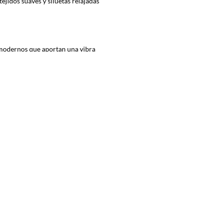
jidos suaves y siluetas relajadas
s modernos que aportan una vibra
amplias que permiten mayor libertad
r looks layering cómodos y llenos de
s infantiles contemporáneas.
de semana o momentos de juego donde