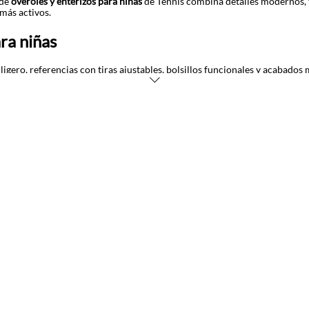
 de
overoles y enterizos para niñas
de Tennis combina detalles modernos, te
 más activos.
ra niñas
gero, referencias con tiras ajustables, bolsillos funcionales y acabado
n los diseños con estampados coloridos, botones metálicos y estructuras 
to a camisetas estampadas, tenis urbanos o chaquetas livianas para crea
 denim conviven con colores vibrantes y detalles inspirados en tendencia
e convierten en una alternativa práctica para salidas familiares, fines 
no. ¡Explora la colección y elige nuevos favoritos para su armario!