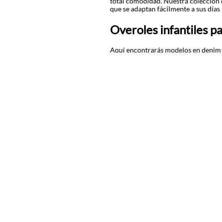
total comodidad. Nuestra colección
que se adaptan fácilmente a sus días
Overoles infantiles pa
Aquí encontrarás modelos en denim li
fresca y divertida. También destaca
de movimiento durante el día.
Estas prendas funcionan perfecto jun
personalidad. Los tonos clásicos del
Los
overoles y enterizos para niñas
s
la comodidad y el estilo van de la ma