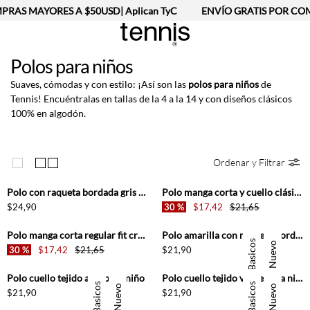
RAS MAYORES A $50USD| Aplican TyC
ENVÍO GRATIS POR COM
Polos para niños
Suaves, cómodas y con estilo: ¡Así son las
polos para niños
de
Tennis! Encuéntralas en tallas de la 4 a la 14 y con diseños clásicos
100% en algodón.
Ordenar y Filtrar
+
+
Polo con raqueta bordada gris para niño
Polo manga corta y cuello clásico café para niño
+
+
$
24
,
90
30 %
$
17
,
42
$
21
,
65
Polo manga corta regular fit crudo para niño
Polo amarilla con raqueta bordada para niño
Basicos
Nuevo
+
+
30 %
$
17
,
42
$
21
,
65
$
21
,
90
Polo cuello tejido azul para niño
Polo cuello tejido verde para niño
Basicos
Basicos
Nuevo
Nuevo
+
+
$
21
,
90
$
21
,
90