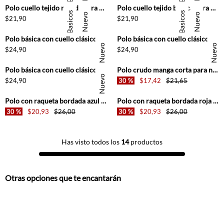
Polo cuello tejido rosada para niño
Polo cuello tejido blanca para niño
Basicos
Basicos
Nuevo
Nuevo
+
+
$
21
,
90
$
21
,
90
Polo básica con cuello clásico en color crudo para niño
Polo básica con cuello clásico en verde agua para niño
Nuevo
Nuevo
+
+
$
24
,
90
$
24
,
90
Polo básica con cuello clásico en azul cielo para niño
Polo crudo manga corta para niño
Nuevo
+
+
$
24
,
90
30 %
$
17
,
42
$
21
,
65
Polo con raqueta bordada azul para niño
Polo con raqueta bordada roja para niño
30 %
$
20
,
93
$
26
,
00
30 %
$
20
,
93
$
26
,
00
Has visto todos los
14
productos
Otras opciones que te encantarán