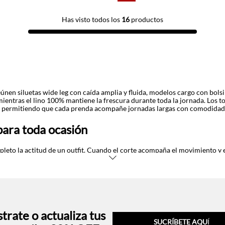
Has visto todos los
16
productos
únen siluetas wide leg con caída amplia y fluida, modelos cargo con bolsil
ientras el lino 100% mantiene la frescura durante toda la jornada. Los t
os, permitiendo que cada prenda acompañe jornadas largas con comodidad 
para toda ocasión
to la actitud de un outfit. Cuando el corte acompaña el movimiento y el
n una forma genuina de expresión personal que va más allá de cubrir el cu
imal print y detalles con efecto bordado o bocas estampadas aportan per
ch, rotando una misma prenda entre contextos formales y planes casuale
is Ecuador con envíos gratuitos en compras mayores a $50 USD y arma ou
trate o actualiza tus
SUCRÍBETE AQU
Í