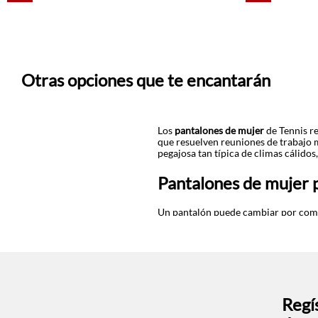
Otras opciones que te encantarán
Los
pantalones de mujer
de Tennis re
que resuelven reuniones de trabajo m
pegajosa tan típica de climas cálid
Pantalones de mujer 
Un pantalón puede cambiar por comple
ecuatoriano, vestirse se convierte e
Descubre los estampados florales, an
permite armar tu propio mix and mat
Pide tus
pantalones de mujer
en Tenn
Regís