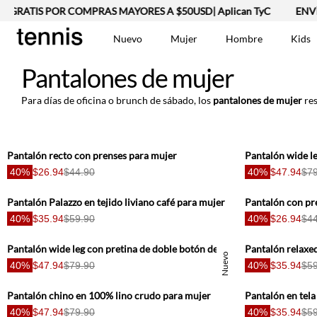
 GRATIS POR COMPRAS MAYORES A $50USD| Aplican TyC
ENVÍO
Nuevo
Mujer
Hombre
Kids
Pantalones de mujer
TÉRMINOS MÁS BUSCA
Vestidos
1
.
Para días de oficina o brunch de sábado, los
pantalones de mujer
res
Lino
2
.
Chaqueta
3
.
Camisetas
4
.
Pantalón recto con prenses para mujer
40%
$26.94
$44.90
40%
$47.94
$79
Jean Hombre
5
.
Bermuda
6
.
Pantalón Palazzo en tejido liviano café para mujer
Pantalón con pr
Vestido
7
.
40%
$35.94
$59.90
40%
$26.94
$44
Tshirt-Negro-Tsh-En
8
.
Pantalón wide leg con pretina de doble botón de lino café para mujer
Nuevo
Camisetas Mujer
9
.
40%
$47.94
$79.90
40%
$35.94
$59
Polo
10
.
Pantalón chino en 100% lino crudo para mujer
Pantalón en tela
40%
$47.94
$79.90
40%
$35.94
$59