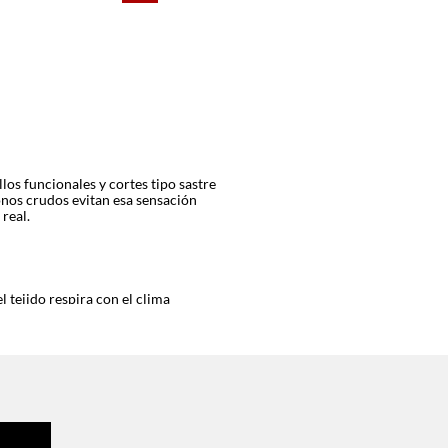
los funcionales y cortes tipo sastre
onos crudos evitan esa sensación
real.
 tejido respira con el clima
erpo.
sonalidad a cada pieza. Esa variedad
s de fin de semana.
tfits frescos para cualquier plan.