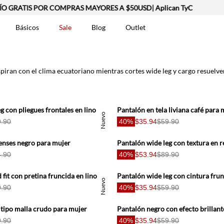
 GRATIS POR COMPRAS MAYORES A $50USD| Aplican TyC
Básicos
Sale
Blog
Outlet
DOS
piran con el clima ecuatoriano mientras cortes wide leg y cargo resuelve
Pantalón wide leg con pliegues frontales en lino beige para mujer
Pantalón en tela liviana café para 
Nuevo
.90
40%
$35.94
$59.90
enses negro para mujer
.90
40%
$53.94
$89.90
t-0007699
Pantalón relaxed fit con pretina fruncida en lino blanco para mujer
Nuevo
.90
40%
$35.94
$59.90
 tipo malla crudo para mujer
Pantalón negro con efecto brillan
.90
40%
$35.94
$59.90