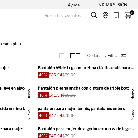
Ayuda
Busca tus favoritos
0
n cada plan.
Ordenar y Filtrar
mujer
Pantalón Wide Leg con pretina elástica café para mujer
40%
$35.94
$59.90
Pantalón wide leg con textura en relieve en algodón marfil para mujer
Pantalón pierna ancha con cintura de triple botón en gris amarronadopara mujer
Nuevo
Nuevo
40%
$41.94
$69.90
Pantalón wide leg con cintura fruncida en lino beige para mujer
pantalon para mujer tennis, pantalones entero
Nuevo
Nuevo
40%
$47.94
$79.90
te para mujer
Pantalón para mujer de algodón crudo wide leg con estampado bandana
40%
$47.94
$79.90