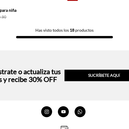
para niña
.90
Has visto todos los
18
productos
trate o actualiza tus
SUCRÍBETE AQU
Í
s y recibe 30% OFF