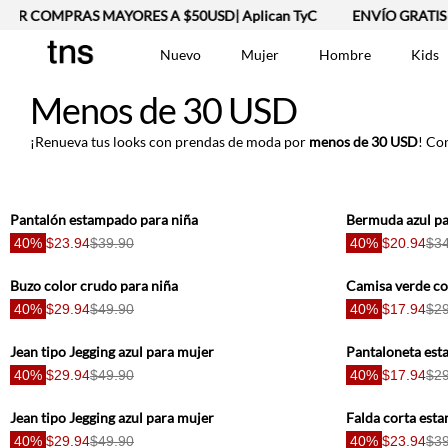
OR COMPRAS MAYORES A $50USD| Aplican TyC
ENVÍO GRATIS 
Nuevo
Mujer
Hombre
Kids
TÉRMINOS MÁS BUSCA
Menos de 30 USD
Vestidos
1
.
Lino
2
.
¡Renueva tus looks con prendas de moda por
menos de 30 USD
! Co
Chaqueta
3
.
Camisetas
4
.
Jean Hombre
5
.
Pantalón estampado para niña
Bermuda azul pa
40%
$23.94
$39.90
40%
$20.94
$34
Bermuda
6
.
Vestido
7
.
Buzo color crudo para niña
Camisa verde co
Tshirt-Negro-Tsh-En
8
.
40%
$29.94
$49.90
40%
$17.94
$29
Camisetas Mujer
9
.
Jean tipo Jegging azul para mujer
Polo
10
.
40%
$29.94
$49.90
40%
$17.94
$29
Jean tipo Jegging azul para mujer
Falda corta esta
40%
$29.94
$49.90
40%
$23.94
$39