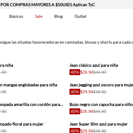
POR COMPRAS MAYORES A $50USD| Aplican TyC
Básicos
Sale
Blog
Outlet
DOS
nsigue las siluetas favorecedoras en camisetas, blusas y shorts para cada 
ra niña
Jean clásico azul para niña
.90
40%
$26.94
$44.90
n mangas englobadas para niña
Jean jegging azul oscuro para muje
t-0007699
.90
40%
$29.94
$49.90
Pantaloneta estampada amarilla con cordón para hombre
Buzo negro con capucha para niño
.90
40%
$26.94
$44.90
mpado floral para mujer
Jean Super Slim azul para mujer
.90
40%
$29.94
$49.90