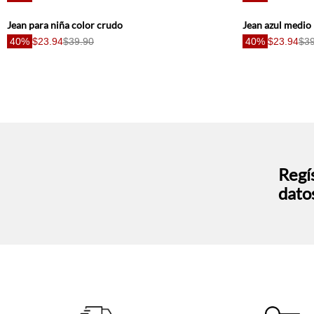
Jean para niña color crudo
Jean azul medio 
40%
$23.94
$39.90
40%
$23.94
$39
Regís
dato