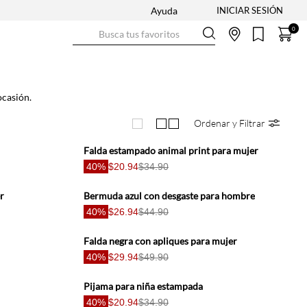
Ayuda
Busca tus favoritos
0
ocasión.
Ordenar y Filtrar
Falda estampado animal print para mujer
40%
$20.94
$34.90
r
Bermuda azul con desgaste para hombre
40%
$26.94
$44.90
Falda negra con apliques para mujer
40%
$29.94
$49.90
Pijama para niña estampada
40%
$20.94
$34.90