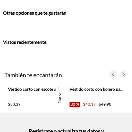
Otras opciones que te gustarán
Vistos recientemente
También te encantarán
anga para mujer
Vestido corto con escote asimétrico en algodón verde salvia para mujer
Vestido corto con bolero para mujer
Nuevo
30 %
$
80
,
39
$
40
,
17
$
49
,
90
Regístrate o actualiza tus datos y