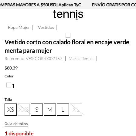
PRAS MAYORES A $50USD| Aplican TyC
ENVÍO GRATIS POR CO
Ropa Mujer
Vestidos
Vestido corto con calado floral en encaje verde
menta para mujer
Referencia
:
VES-COR-0002157
Tennis
$
80
,
39
Color
Talla
XS
XXS
S
M
L
XL
Guia de tallas
1 disponible