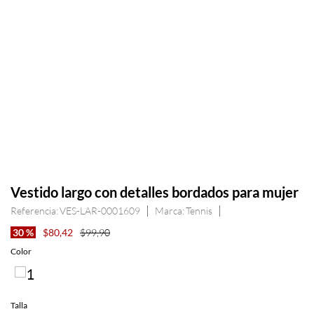
Vestido largo con detalles bordados para mujer
Referencia
:
VES-LAR-0001609
Tennis
30 %
$
80
,
42
$
99
,
90
Talla
XS
S
M
L
XL
Guia de tallas