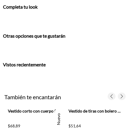
Otras opciones que te gustarán
Vistos recientemente
También te encantarán
r
Vestido corto con cuerpo fruncido y bordado de ojales en azul para mujer
Vestido de tiras con bolero café para mujer
Nuevo
$
68
,
89
$
51
,
64
Regístrate o actualiza tus datos y