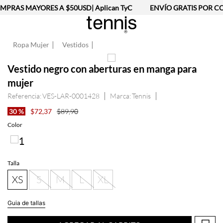
PRAS MAYORES A $50USD| Aplican TyC
ENVÍO GRATIS POR CO
Ropa Mujer
Vestidos
Vestido negro con aberturas en manga para
mujer
Referencia
:
VES-LAR-0001428
Tennis
30 %
$
72
,
37
$
89
,
90
Color
Talla
XS
S
M
L
XL
Guia de tallas