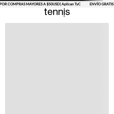
POR COMPRAS MAYORES A $50USD| Aplican TyC
ENVÍO GRATIS 
Completa tu look
Otras opciones que te gustarán
Vistos recientemente