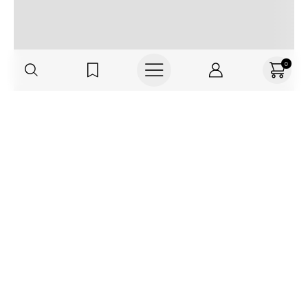
0
Regístrate o actualiza tus datos y
recibe 30% OFF
SUCRÍBETE AQUÍ