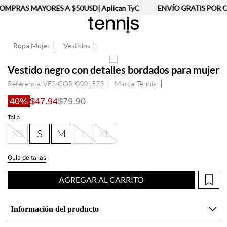
OMPRAS MAYORES A $50USD| Aplican TyC
ENVÍO GRATIS POR C
Ropa Mujer
Vestidos
Vestido negro con detalles bordados para mujer
Referencia
:
VES-COR-0001573
Tennis
40%
$47.94
$79.90
Talla
XS
S
M
L
XL
Guia de tallas
AGREGAR AL CARRITO
Información del producto