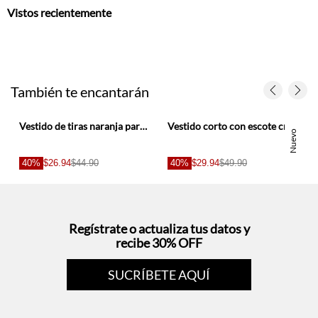
Vistos recientemente
También te encantarán
r
Vestido de tiras naranja para mujer
Vestido corto con escote cruzado al cuello en beige y negro para mujer
Nuevo
40%
$26.94
$44.90
40%
$29.94
$49.90
Regístrate o actualiza tus datos y
recibe 30% OFF
SUCRÍBETE AQUÍ