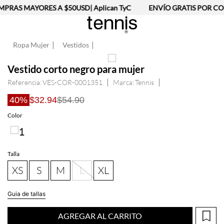
PRAS MAYORES A $50USD| Aplican TyC
ENVÍO GRATIS POR COM
Ropa Mujer
Vestidos
Vestido corto negro para mujer
Referencia
:
VES-COR-0001351
Tennis
40%
$32.94
$54.90
Talla
XS
S
M
L
XL
Guia de tallas
AGREGAR AL CARRITO
Información del producto