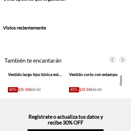
Vistos recientemente
También te encantarán
Vestido largo tipo túnica estampado para mujer
Vestido corto con estampado de conchas en algodón azul marino para mujer
Nuevo
40%
$35.94
$59.90
40%
$29.94
$49.90
Regístrate o actualiza tus datos y
recibe 30% OFF
SUCRÍBETE AQUÍ