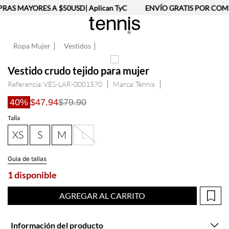
AS MAYORES A $50USD| Aplican TyC
ENVÍO GRATIS POR COMP
Ropa Mujer
Vestidos
Vestido crudo tejido para mujer
Referencia
:
VES-LAR-0001570
Tennis
40%
$47.94
$79.90
Talla
XS
S
M
L
Guia de tallas
1 disponible
AGREGAR AL CARRITO
Información del producto