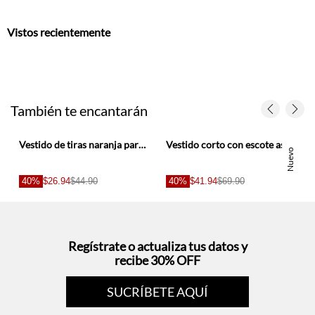
Vistos recientemente
También te encantarán
ujer
Vestido de tiras naranja para mujer
Vestido corto con escote asimétrico en algodón verde salvia para mujer
Nuevo
40%
$26.94
$44.90
40%
$41.94
$69.90
Regístrate o actualiza tus datos y
recibe 30% OFF
SUCRÍBETE AQUÍ