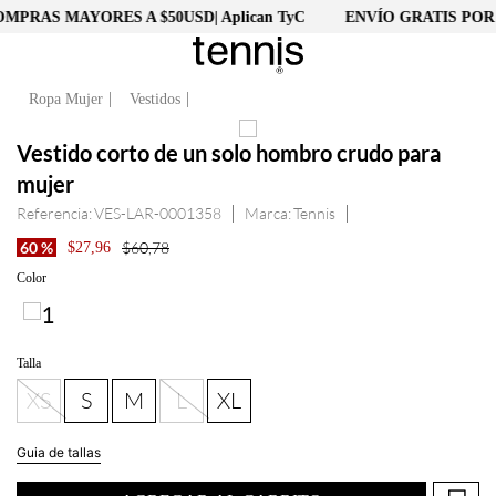
PRAS MAYORES A $50USD| Aplican TyC
ENVÍO GRATIS POR 
Ropa Mujer
Vestidos
Vestido corto de un solo hombro crudo para
mujer
Referencia
:
VES-LAR-0001358
Tennis
60 %
$
60
,
78
$
27
,
96
Talla
XS
S
M
L
XL
Guia de tallas
AGREGAR AL CARRITO
Información del producto