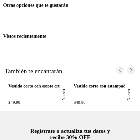
Vistos recientemente
También te encantarán
ara mujer
Vestido corto con escote cruzado al cuello en beige y negro para mujer
Vestido corto con estampado de conchas en algodón azul marino para mujer
Nuevo
Nuevo
$
49
,
90
$
49
,
90
Regístrate o actualiza tus datos y
recibe 30% OFF
SUCRÍBETE AQUÍ