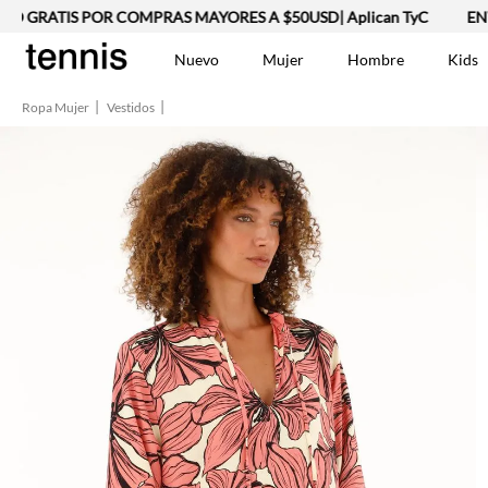
GRATIS POR COMPRAS MAYORES A $50USD| Aplican TyC
ENVÍO 
Nuevo
Mujer
Hombre
Kids
Ropa Mujer
Vestidos
TÉRMINOS MÁS BUSCA
Vestidos
1
.
Lino
2
.
Camisetas
3
.
Chaqueta
4
.
Bermuda
5
.
Jean Hombre
6
.
Tshirt-Negro-Tsh-En
7
.
Vestido
8
.
Polo
9
.
Falda
10
.