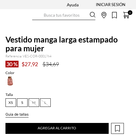
Ayuda
Busca tus favoritos
0
Vestido manga larga estampado
para mujer
Referencia
:
VES-COR-0001764
30 %
$
27
,
92
$
34
,
69
Color
Talla
XS
S
M
L
Guia de tallas
AGREGAR AL CARRITO