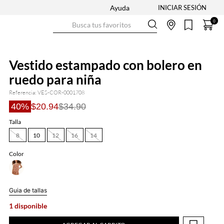
Ayuda
Busca tus favoritos
0
Vestido estampado con bolero en
ruedo para niña
Referencia
:
VES-COR-0001708
40%
$20.94
$34.90
Talla
8
10
12
16
14
Color
Guia de tallas
1 disponible