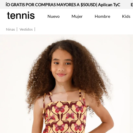
O GRATIS POR COMPRAS MAYORES A $50USD| Aplican TyC
ENVÍ
Nuevo
Mujer
Hombre
Kids
Ninas
Vestidos
TÉRMINOS MÁS BUSCA
Vestidos
1
.
Lino
2
.
Camisetas
3
.
Chaqueta
4
.
Bermuda
5
.
Jean Hombre
6
.
Vestido
7
.
Tshirt-Negro-Tsh-En
8
.
Polo
9
.
Falda
10
.