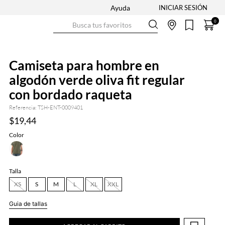
Ayuda
Busca tus favoritos
0
Camiseta para hombre en
algodón verde oliva fit regular
con bordado raqueta
Referencia
:
TSH-ENT-0009401
$
19
,
44
Color
Talla
XS
S
M
L
XL
XXL
Guia de tallas