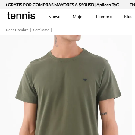
 GRATIS POR COMPRAS MAYORES A $50USD| Aplican TyC
ENVÍO
Nuevo
Mujer
Hombre
Kids
Ropa Hombre
Camisetas
TÉRMINOS MÁS BUSCA
Vestidos
1
.
Lino
2
.
Camisetas
3
.
Chaqueta
4
.
Bermuda
5
.
Jean Hombre
6
.
Vestido
7
.
Tshirt-Negro-Tsh-En
8
.
Polo
9
.
Falda
10
.