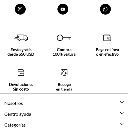
Envío gratis
Compra
Paga en línea
desde $50 USD
100% Segura
o en efectivo
Devoluciones
Recoge
Sin costo
en tienda
Nosotros
Acerca de Tennis
Centro ayuda
Tiendas
Mis pedidos
Categorías