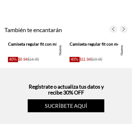
También te encantarán
ra hombre
Camiseta regular fit con micrográfico urbano en algodón gris para hombre
Camiseta regular fit con mensaje frontal en algodón blanco para hombre
Nuevo
Nuevo
40%
$8.94
$14.90
40%
$11.94
$19.90
Regístrate o actualiza tus datos y
recibe 30% OFF
SUCRÍBETE AQUÍ