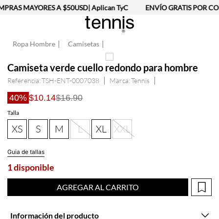
PRAS MAYORES A $50USD| Aplican TyC
ENVÍO GRATIS POR COM
Ropa Hombre
Camisetas
Camiseta verde cuello redondo para hombre
Referencia
:
TSH-ENT-0007038
Tennis
40%
$10.14
$16.90
Talla
XS
S
M
L
XL
XXL
Guia de tallas
1 disponible
AGREGAR AL CARRITO
Información del producto