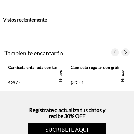
Vistos recientemente
También te encantarán
Camiseta entallada con terminación en punta vinotinto para mujer
Camiseta regular con gráfico Keep It Fresh en algodón blanco para mujer
Nuevo
Nuevo
$
28
,
64
$
17
,
14
Regístrate o actualiza tus datos y
recibe 30% OFF
SUCRÍBETE AQUÍ