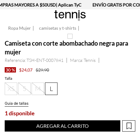
PRAS MAYORES A $50USD| Aplican TyC
ENVÍO GRATIS POR COM
Ropa Mujer
camisetas y t-shirts
Camiseta con corte abombachado negra para
mujer
Referencia
:
TSH-ENT-0007841
Tennis
30 %
$
24
,
07
$
29
,
90
Talla
XS
S
M
L
Guia de tallas
1 disponible
AGREGAR AL CARRITO