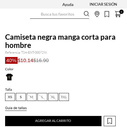
Ayuda
Busca tus favoritos
0
Camiseta negra manga corta para
hombre
Referencia
:
TSH-ENT-0007296
40%
$10.14
$16.90
Color
Talla
XS
S
M
L
XL
XXL
Guia de tallas
AGREGAR AL CARRITO