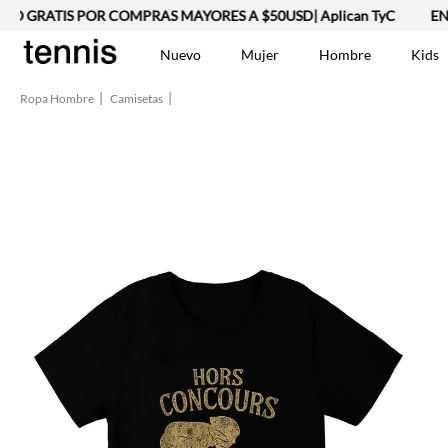
O GRATIS POR COMPRAS MAYORES A $50USD| Aplican TyC
ENV
Nuevo
Mujer
Hombre
Kids
Ropa Hombre
Camisetas
TÉRMINOS MÁS BUSCA
Vestidos
1
.
Lino
2
.
Camisetas
3
.
Chaqueta
4
.
Bermuda
5
.
Jean Hombre
6
.
Vestido
7
.
Tshirt-Negro-Tsh-En
8
.
Camisetas Mujer
9
.
Falda
10
.