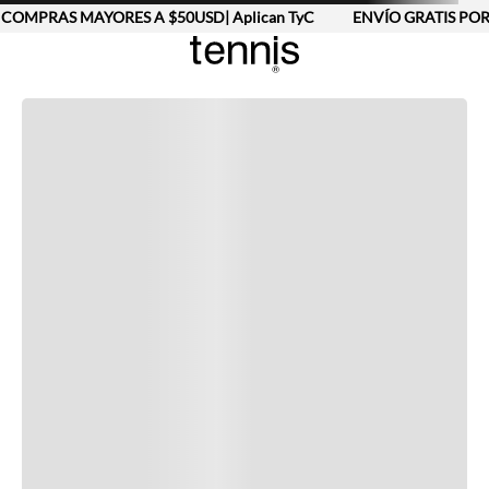
COMPRAS MAYORES A $50USD| Aplican TyC
ENVÍO GRATIS POR
Completa tu look
Otras opciones que te gustarán
Vistos recientemente