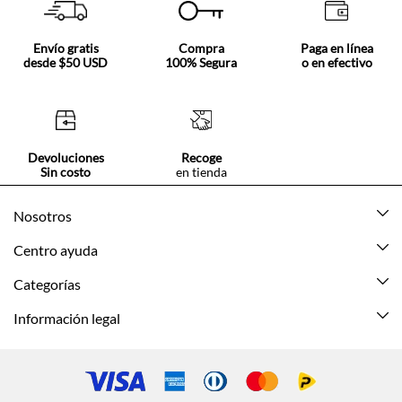
Envío gratis
Compra
Paga en línea
desde $50 USD
100% Segura
o en efectivo
Devoluciones
Recoge
Sin costo
en tienda
Nosotros
Acerca de Tennis
Centro ayuda
Tiendas
Mis pedidos
Categorías
Beneficios de suscripción
Mi cuenta
Nuevo
Información legal
Cómo comprar
Mujer
Promociones vigentes
Guía de tallas
Hombre
Politica de envío y devolución
Contáctanos