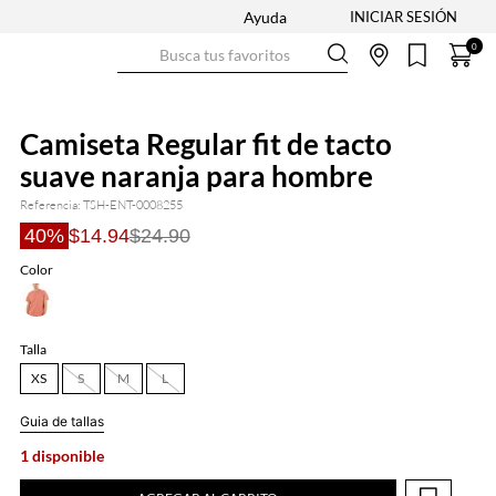
Ayuda
Busca tus favoritos
0
Camiseta Regular fit de tacto
suave naranja para hombre
Referencia
:
TSH-ENT-0008255
40%
$14.94
$24.90
Color
Talla
XS
S
M
L
Guia de tallas
1 disponible