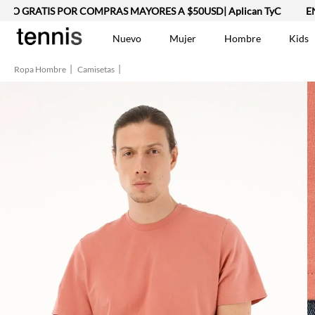
 GRATIS POR COMPRAS MAYORES A $50USD| Aplican TyC
ENVÍO
Nuevo
Mujer
Hombre
Kids
Ropa Hombre
Camisetas
TÉRMINOS MÁS BUSCA
Vestidos
1
.
Lino
2
.
Camisetas
3
.
Chaqueta
4
.
Bermuda
5
.
Jean Hombre
6
.
Vestido
7
.
Tshirt-Negro-Tsh-En
8
.
Camisetas Mujer
9
.
Falda
10
.