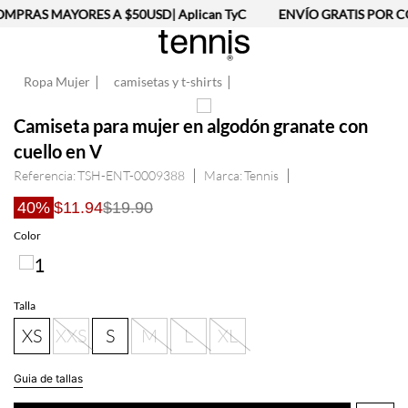
MPRAS MAYORES A $50USD| Aplican TyC
ENVÍO GRATIS POR CO
Ropa Mujer
camisetas y t-shirts
Camiseta para mujer en algodón granate con
cuello en V
Referencia
:
TSH-ENT-0009388
Tennis
40%
$11.94
$19.90
Talla
XS
XXS
S
M
L
XL
Guia de tallas
AGREGAR AL CARRITO
Información del producto