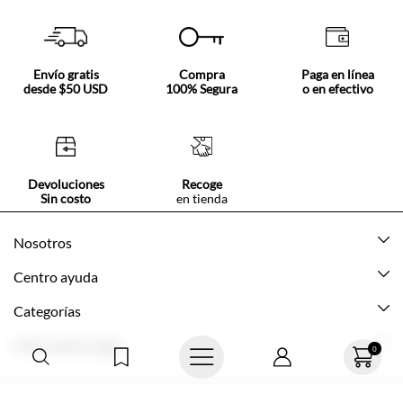
Envío gratis
Compra
Paga en línea
desde $50 USD
100% Segura
o en efectivo
Devoluciones
Recoge
Sin costo
en tienda
Nosotros
Acerca de Tennis
Centro ayuda
Tiendas
Mis pedidos
Categorías
Beneficios de suscripción
Mi cuenta
Nuevo
Información legal
Cómo comprar
Mujer
Promociones vigentes
Guía de tallas
Hombre
Politica de envío y devolución
0
Contáctanos
Niña
Políticas de privacidad
© Texcolombia S.A.
Preguntas frecuentes
Niño
Términos y condiciones