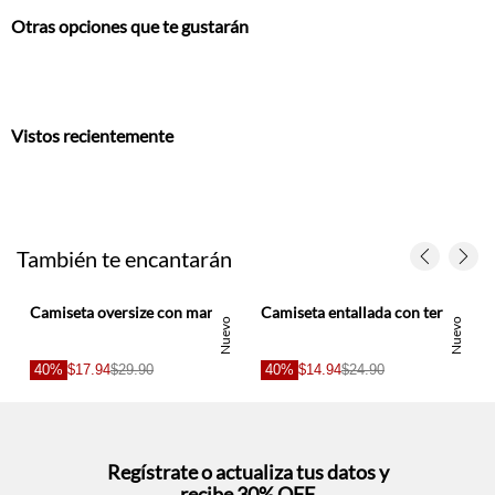
Vistos recientemente
También te encantarán
Camiseta oversize con mangas amplias en algodón blanco para mujer
Camiseta entallada con terminación en punta vinotinto para mujer
Nuevo
Nuevo
40%
$17.94
$29.90
40%
$14.94
$24.90
Regístrate o actualiza tus datos y
recibe 30% OFF
SUCRÍBETE AQUÍ