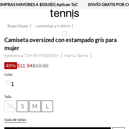
MPRAS MAYORES A $50USD| Aplican TyC
ENVÍO GRATIS POR CO
Ropa Mujer
camisetas y t-shirts
Camiseta oversized con estampado gris para
mujer
Referencia
:
TSH-ENT-0009036
Tennis
40%
$11.94
$19.90
Talla
XS
S
M
L
Guia de tallas
AGREGAR AL CARRITO
Información del producto