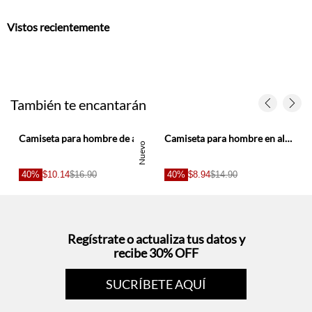
También te encantarán
hombre
Camiseta para hombre de algodón blanco fit regular con mini bordado de raquetas
Camiseta para hombre en algodón beige regular con estampado vintage
Nuevo
40%
$10.14
$16.90
40%
$8.94
$14.90
Regístrate o actualiza tus datos y
recibe 30% OFF
SUCRÍBETE AQUÍ