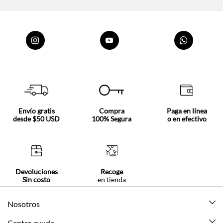
Envío gratis
Compra
Paga en línea
desde $50 USD
100% Segura
o en efectivo
Devoluciones
Recoge
Sin costo
en tienda
Nosotros
Acerca de Tennis
Centro ayuda
Tiendas
Mis pedidos
Categorías
Beneficios de suscripción
Mi cuenta
Nuevo
Información legal