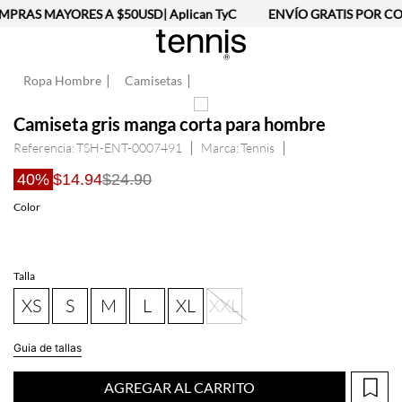
PRAS MAYORES A $50USD| Aplican TyC
ENVÍO GRATIS POR COM
Ropa Hombre
Camisetas
Camiseta gris manga corta para hombre
Referencia
:
TSH-ENT-0007491
Tennis
40%
$14.94
$24.90
Talla
XS
S
M
L
XL
XXL
Guia de tallas
AGREGAR AL CARRITO
Información del producto