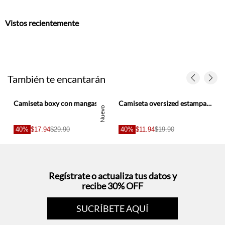
Vistos recientemente
También te encantarán
Camiseta boxy con mangas caídas en marfil para mujer
Camiseta oversized estampado cerezas crudo para mujer
Nuevo
40%
$17.94
$29.90
40%
$11.94
$19.90
Regístrate o actualiza tus datos y
recibe 30% OFF
SUCRÍBETE AQUÍ