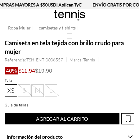
PRAS MAYORES A $50USD| Aplican TyC
ENVÍO GRATIS POR COM
Ropa Mujer
camisetas y t-shirts
Camiseta en tela tejida con brillo crudo para
mujer
Referencia
:
TSH-ENT-0008557
Tennis
40%
$11.94
$19.90
Talla
XS
S
M
L
Guia de tallas
AGREGAR AL CARRITO
Información del producto