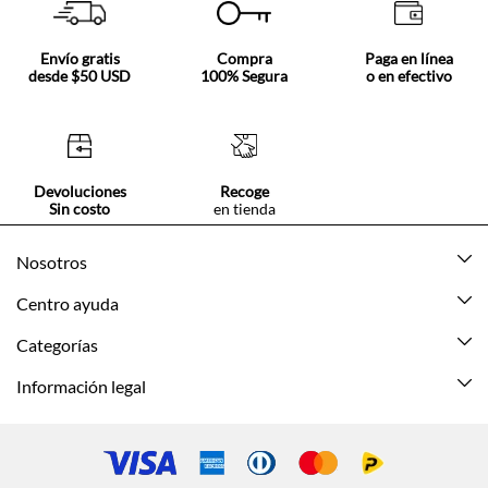
Envío gratis
Compra
Paga en línea
desde $50 USD
100% Segura
o en efectivo
Devoluciones
Recoge
Sin costo
en tienda
Nosotros
Acerca de Tennis
Centro ayuda
Tiendas
Mis pedidos
Categorías
Beneficios de suscripción
Mi cuenta
Nuevo
Información legal
Cómo comprar
Mujer
Promociones vigentes
Guía de tallas
Hombre
Politica de envío y devolución
Contáctanos