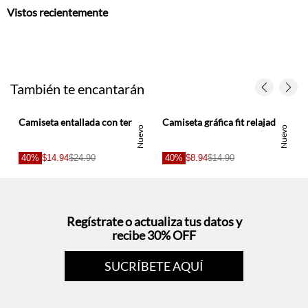
Vistos recientemente
También te encantarán
ente para mujer
Camiseta entallada con terminación en punta vinotinto para mujer
Camiseta gráfica fit relajado con print Tayrona tropical de algodón blanco para mujer
Nuevo
Nuevo
40%
$14.94
$24.90
40%
$8.94
$14.90
Regístrate o actualiza tus datos y
recibe 30% OFF
SUCRÍBETE AQUÍ