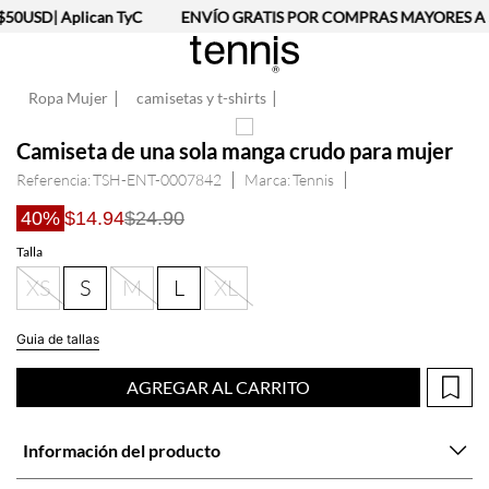
0USD| Aplican TyC
ENVÍO GRATIS POR COMPRAS MAYORES A $5
Ropa Mujer
camisetas y t-shirts
Camiseta de una sola manga crudo para mujer
Referencia
:
TSH-ENT-0007842
Tennis
40%
$14.94
$24.90
Talla
XS
S
M
L
XL
Guia de tallas
AGREGAR AL CARRITO
Información del producto