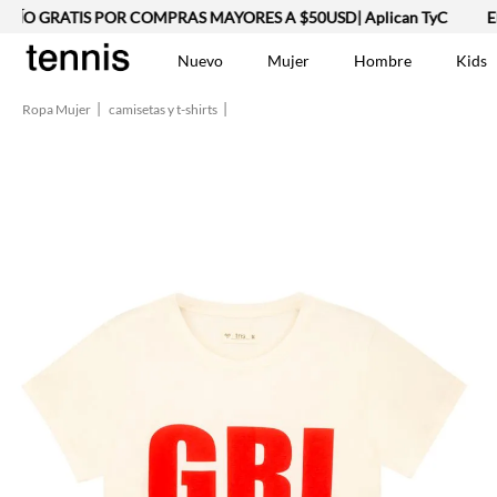
ÍO GRATIS POR COMPRAS MAYORES A $50USD| Aplican TyC
EN
Nuevo
Mujer
Hombre
Kids
Ropa Mujer
camisetas y t-shirts
TÉRMINOS MÁS BUSCA
Vestidos
1
.
Lino
2
.
Chaqueta
3
.
Camisetas
4
.
Jean Hombre
5
.
Bermuda
6
.
Vestido
7
.
Tshirt-Negro-Tsh-En
8
.
Camisetas Mujer
9
.
Polo
10
.