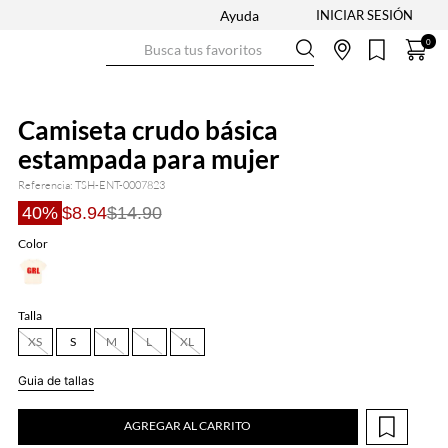
Ayuda
Busca tus favoritos
0
Camiseta crudo básica
estampada para mujer
Referencia
:
TSH-ENT-0007823
40%
$8.94
$14.90
Color
Talla
XS
S
M
L
XL
Guia de tallas
AGREGAR AL CARRITO