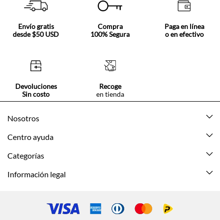
Envío gratis
Compra
Paga en línea
desde $50 USD
100% Segura
o en efectivo
Devoluciones
Recoge
Sin costo
en tienda
Nosotros
Acerca de Tennis
Centro ayuda
Tiendas
Mis pedidos
Categorías
Beneficios de suscripción
Mi cuenta
Nuevo
Información legal
Cómo comprar
Mujer
Promociones vigentes
Guía de tallas
Hombre
Politica de envío y devolución
Contáctanos