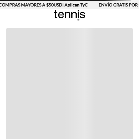
COMPRAS MAYORES A $50USD| Aplican TyC
ENVÍO GRATIS POR 
Completa tu look
Otras opciones que te gustarán
Vistos recientemente