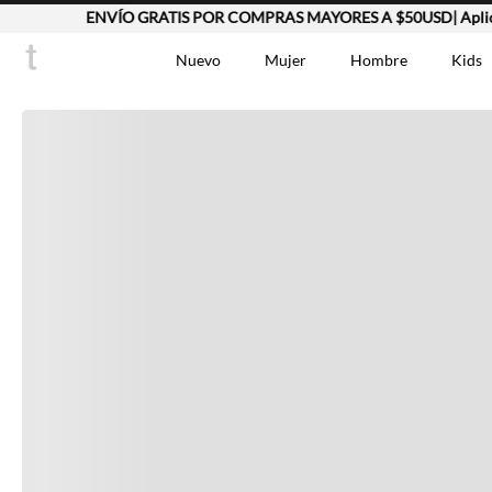
ENVÍO GRATIS POR COMPRAS MAYORES A $50USD| Aplica
Completa tu look
Nuevo
Mujer
Hombre
Kids
Otras opciones que te gustarán
TÉRMINOS MÁS BUSCA
Vestidos
1
.
Lino
2
.
Camisetas
3
.
Vistos recientemente
Chaqueta
4
.
Bermuda
5
.
Jean Hombre
6
.
Vestido
7
.
Tshirt-Negro-Tsh-En
8
.
Camisetas Mujer
9
.
Falda
10
.