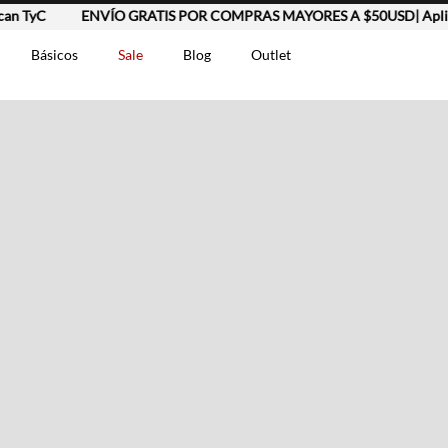
n TyC
ENVÍO GRATIS POR COMPRAS MAYORES A $50USD| Aplica
Básicos
Sale
Blog
Outlet
DOS
t-0007699