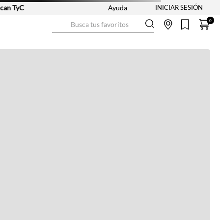
n TyC
Ayuda
Busca tus favoritos
0