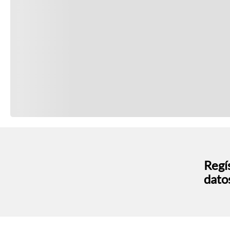
Regís
dato