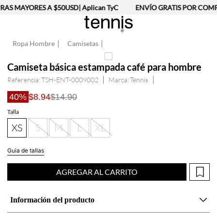
AS MAYORES A $50USD| Aplican TyC
ENVÍO GRATIS POR COMPR
Ropa Hombre
Camisetas
Camiseta básica estampada café para hombre
Referencia
:
TSH-ENT-0009002
Tennis
40%
$8.94
$14.90
Talla
XS
S
M
L
XL
Guia de tallas
AGREGAR AL CARRITO
Información del producto