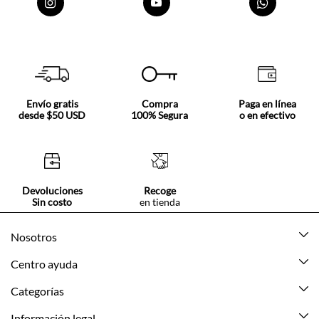
Envío gratis
Compra
Paga en línea
desde $50 USD
100% Segura
o en efectivo
Devoluciones
Recoge
Sin costo
en tienda
Nosotros
Acerca de Tennis
Centro ayuda
Tiendas
Mis pedidos
Categorías
Beneficios de suscripción
Mi cuenta
Nuevo
Información legal