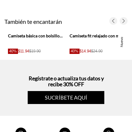
También te encantarán
Camiseta básica con bolsillo y estampado café para hombre
Camiseta fit relajado con mini ícono al pecho en algodón verde salvia para hombre
Nuevo
40%
$11.94
$19.90
40%
$14.94
$24.90
Regístrate o actualiza tus datos y
recibe 30% OFF
SUCRÍBETE AQUÍ