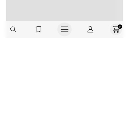
0
Regístrate o actualiza tus datos y
recibe 30% OFF
SUCRÍBETE AQUÍ