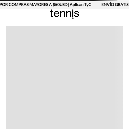
POR COMPRAS MAYORES A $50USD| Aplican TyC
ENVÍO GRATIS 
Completa tu look
Otras opciones que te gustarán
Vistos recientemente