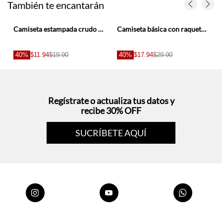
o
40%
$11.94
$19.90
40%
$17.94
$29.90
s
Regístrate o actualiza tus datos y
recibe 30% OFF
SUCRÍBETE AQUÍ