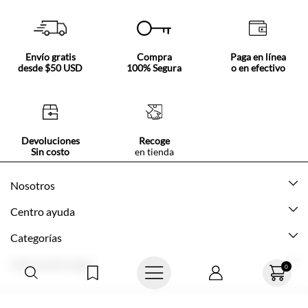
Envío gratis
Compra
Paga en línea
desde $50 USD
100% Segura
o en efectivo
Devoluciones
Recoge
Sin costo
en tienda
Nosotros
Acerca de Tennis
Centro ayuda
Tiendas
Mis pedidos
Categorías
Beneficios de suscripción
Mi cuenta
Nuevo
Información legal
Cómo comprar
Mujer
Promociones vigentes
Guía de tallas
Hombre
Politica de envío y devolución
0
Contáctanos
Niña
Políticas de privacidad
© Texcolombia S.A.
Preguntas frecuentes
Niño
Términos y condiciones