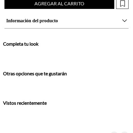
Completa tu look
Otras opciones que te gustarán
Vistos recientemente
También te encantarán
ombre
Camiseta estampada crudo para hombre
Camiseta básica con raqueta blanca para hombre