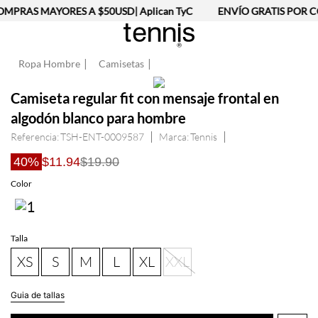
MPRAS MAYORES A $50USD| Aplican TyC
ENVÍO GRATIS POR C
Ropa Hombre
Camisetas
Camiseta regular fit con mensaje frontal en
algodón blanco para hombre
Referencia
:
TSH-ENT-0009587
Tennis
40%
$11.94
$19.90
Talla
XS
S
M
L
XL
XXL
Guia de tallas
AGREGAR AL CARRITO
Información del producto