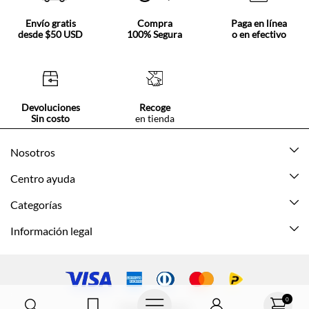
Envío gratis
Compra
Paga en línea
desde $50 USD
100% Segura
o en efectivo
Devoluciones
Recoge
Sin costo
en tienda
Nosotros
Acerca de Tennis
Centro ayuda
Tiendas
Mis pedidos
Categorías
Beneficios de suscripción
Mi cuenta
Nuevo
Información legal
Cómo comprar
Mujer
Promociones vigentes
Guía de tallas
Hombre
Politica de envío y devolución
Contáctanos
Niña
Políticas de privacidad
0
© Texcolombia S.A.