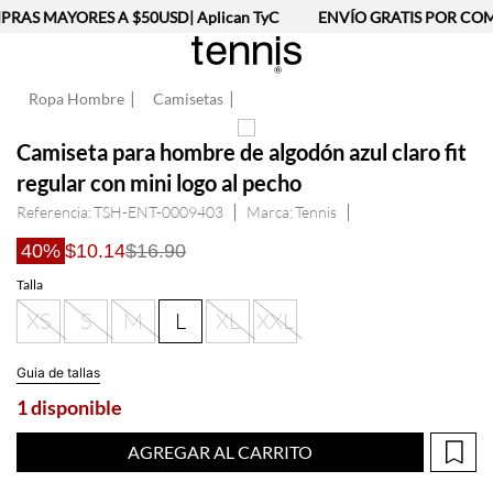
RAS MAYORES A $50USD| Aplican TyC
ENVÍO GRATIS POR COMP
Ropa Hombre
Camisetas
Camiseta para hombre de algodón azul claro fit
regular con mini logo al pecho
Referencia
:
TSH-ENT-0009403
Tennis
40%
$10.14
$16.90
Talla
XS
S
M
L
XL
XXL
Guia de tallas
1 disponible
AGREGAR AL CARRITO