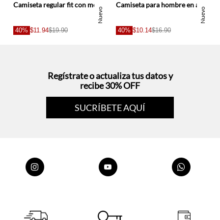
Camiseta regular fit con mensaje frontal en algodón blanco para hombre
Camiseta para hombre en algodón verde oliva fit regular con bordado raqueta
Nuevo
Nuevo
40%
$11.94
$19.90
40%
$10.14
$16.90
Regístrate o actualiza tus datos y
recibe 30% OFF
SUCRÍBETE AQUÍ