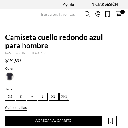
Ayuda
Busca tus favoritos
0
Camiseta cuello redondo azul
para hombre
Referencia
:
TSH-ENT-0007492
$
24
,
90
Color
Talla
XS
S
M
L
XL
XXL
Guia de tallas
AGREGAR AL CARRITO