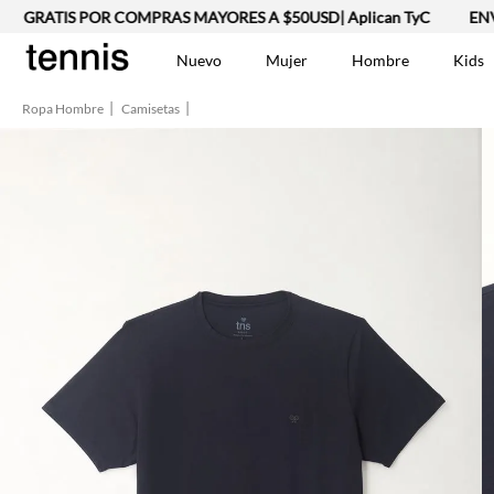
RATIS POR COMPRAS MAYORES A $50USD| Aplican TyC
ENVÍO 
Nuevo
Mujer
Hombre
Kids
Ropa Hombre
Camisetas
TÉRMINOS MÁS BUSCA
Vestidos
1
.
Lino
2
.
Camisetas
3
.
Chaqueta
4
.
Bermuda
5
.
Jean Hombre
6
.
Tshirt-Negro-Tsh-En
7
.
Vestido
8
.
Polo
9
.
Falda
10
.