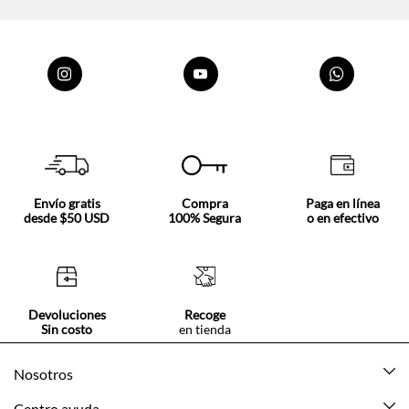
Envío gratis
Compra
Paga en línea
desde $50 USD
100% Segura
o en efectivo
Devoluciones
Recoge
Sin costo
en tienda
Nosotros
Acerca de Tennis
Centro ayuda
Tiendas
Mis pedidos
Categorías
Beneficios de suscripción
Mi cuenta
Nuevo
Información legal