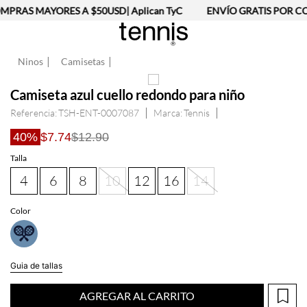
PRAS MAYORES A $50USD| Aplican TyC
ENVÍO GRATIS POR CO
Ninos
Camisetas
Camiseta azul cuello redondo para niño
Referencia
:
TSH-ENT-0007087
Tennis
40%
$7.74
$12.90
Talla
4
6
8
10
12
16
14
Guia de tallas
AGREGAR AL CARRITO
Información del producto