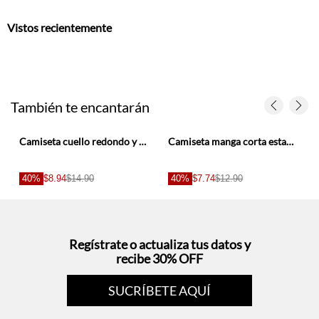
También te encantarán
ado raqueta
Camiseta cuello redondo y manga corta rosada para niño
Camiseta manga corta estampada para niño
s
40%
$8.94
$14.90
40%
$7.74
$12.90
Regístrate o actualiza tus datos y
recibe 30% OFF
SUCRÍBETE AQUÍ