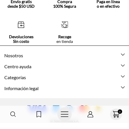
Envío gratis
Compra
Paga en línea
desde $50 USD
100% Segura
o en efectivo
Devoluciones
Recoge
Sin costo
en tienda
Nosotros
Acerca de Tennis
Centro ayuda
Tiendas
Mis pedidos
Categorías
Beneficios de suscripción
Mi cuenta
Nuevo
Información legal
Cómo comprar
Mujer
Promociones vigentes
Guía de tallas
Hombre
Politica de envío y devolución
0
Contáctanos
Niña
Políticas de privacidad
© Texcolombia S.A.
Preguntas frecuentes
Niño
Términos y condiciones