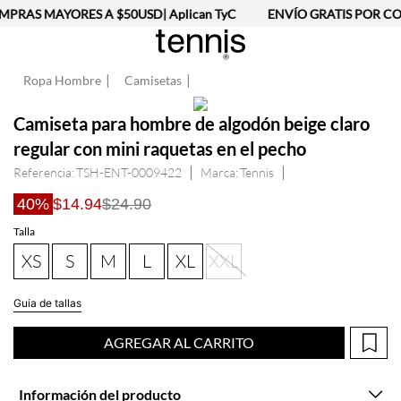
PRAS MAYORES A $50USD| Aplican TyC
ENVÍO GRATIS POR CO
Ropa Hombre
Camisetas
Camiseta para hombre de algodón beige claro
regular con mini raquetas en el pecho
Referencia
:
TSH-ENT-0009422
Tennis
40%
$14.94
$24.90
Talla
XS
S
M
L
XL
XXL
Guia de tallas
AGREGAR AL CARRITO
Información del producto