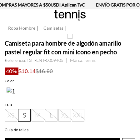
MPRAS MAYORES A $50USD| Aplican TyC
ENVÍO GRATIS POR C
Ropa Hombre
Camisetas
Camiseta para hombre de algodón amarillo
pastel regular fit con mini ícono en pecho
Referencia
:
TSH-ENT-0009405
Tennis
40%
$10.14
$16.90
Talla
XS
S
M
L
XL
XXL
Guia de tallas
AGREGAR AL CARRITO
Información del producto