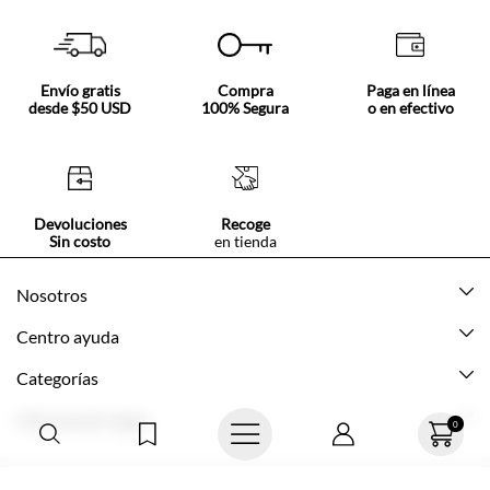
Envío gratis
Compra
Paga en línea
desde $50 USD
100% Segura
o en efectivo
Devoluciones
Recoge
Sin costo
en tienda
Nosotros
Acerca de Tennis
Centro ayuda
Tiendas
Mis pedidos
Categorías
Beneficios de suscripción
Mi cuenta
Nuevo
Información legal
Cómo comprar
Mujer
Promociones vigentes
Guía de tallas
Hombre
Politica de envío y devolución
0
Contáctanos
Niña
Políticas de privacidad
© Texcolombia S.A.
Preguntas frecuentes
Niño
Términos y condiciones