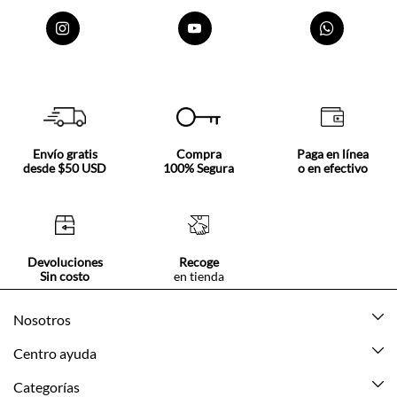
Envío gratis
Compra
Paga en línea
desde $50 USD
100% Segura
o en efectivo
Devoluciones
Recoge
Sin costo
en tienda
Nosotros
Acerca de Tennis
Centro ayuda
Tiendas
Mis pedidos
Categorías