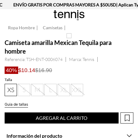
C
ENVÍO GRATIS POR COMPRAS MAYORES A $50USD| Aplican Ty
Ropa Hombre
Camisetas
Camiseta amarilla Mexican Tequila para
hombre
Referencia
:
TSH-ENT-0006074
Tennis
40%
$10.14
$16.90
Talla
XS
S
M
L
XL
XXL
Guia de tallas
AGREGAR AL CARRITO
Información del producto