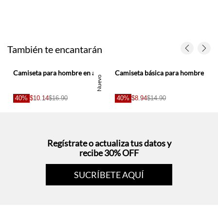
También te encantarán
Camiseta para hombre en algodón verde oliva fit regular con bordado raqueta
Camiseta básica para hombre
Nuevo
40%
$10.14
$16.90
40%
$8.94
$14.90
Regístrate o actualiza tus datos y
recibe 30% OFF
SUCRÍBETE AQUÍ