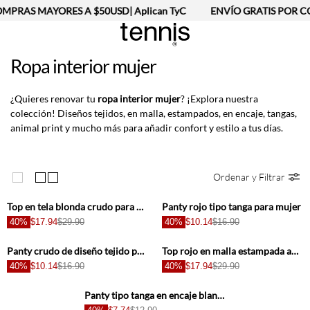
MPRAS MAYORES A $50USD| Aplican TyC
ENVÍO GRATIS POR CO
Ropa interior mujer
¿Quieres renovar tu
ropa interior mujer
? ¡Explora nuestra
colección! Diseños tejidos, en malla, estampados, en encaje, tangas,
animal print y mucho más para añadir confort y estilo a tus días.
Ordenar y Filtrar
+
+
Top en tela blonda crudo para mujer
Panty rojo tipo tanga para mujer
40%
$17.94
$29.90
40%
$10.14
$16.90
+
+
Panty crudo de diseño tejido para mujer
Top rojo en malla estampada animal print para mujer
40%
$10.14
$16.90
40%
$17.94
$29.90
+
Panty tipo tanga en encaje blanco para mujer