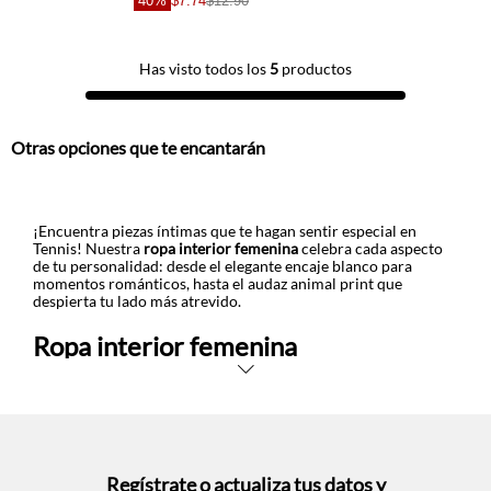
40%
$7.74
$12.90
Has visto todos los
5
productos
Otras opciones que te encantarán
¡Encuentra piezas íntimas que te hagan sentir especial en
Tennis! Nuestra
ropa interior femenina
celebra cada aspecto
de tu personalidad: desde el elegante encaje blanco para
momentos románticos, hasta el audaz animal print que
despierta tu lado más atrevido.
Ropa interior femenina
Nuestros diseños tipo tanga ofrecen invisibilidad total bajo tus
outfits ajustados, mientras que las opciones en malla brindan
frescura durante días intensos. El versátil crudo se convierte
en tu aliado neutro, y el vibrante rojo añade esa chispa de
confianza que necesitas.
Regístrate o actualiza tus datos y