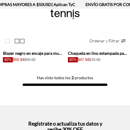
PRAS MAYORES A $50USD| Aplican TyC
ENVÍO GRATIS POR COM
Ordenar y Filtrar
+
+
Blazer negro en encaje para mujer
Chaqueta en lino estampada para mujer
40%
$59.94
$99.90
40%
$47.94
$79.90
Has visto todos los
2
productos
Regístrate o actualiza tus datos y
recibe 30% OFF