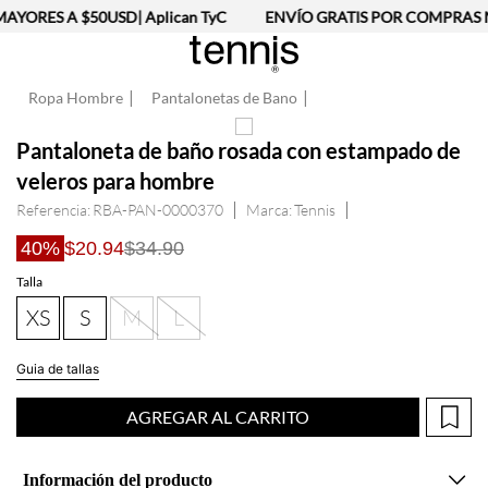
YORES A $50USD| Aplican TyC
ENVÍO GRATIS POR COMPRAS MA
Ropa Hombre
Pantalonetas de Bano
Pantaloneta de baño rosada con estampado de
veleros para hombre
Referencia
:
RBA-PAN-0000370
Tennis
40%
$20.94
$34.90
Talla
XS
S
M
L
Guia de tallas
AGREGAR AL CARRITO
Información del producto