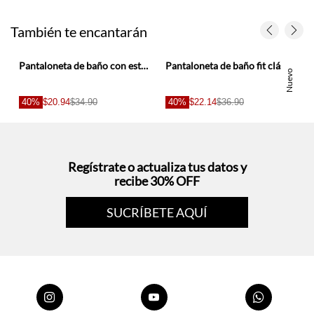
También te encantarán
para hombre
Pantaloneta de baño con estampado de conchas marinas para hombre
Pantaloneta de baño fit clásico con estampado de raquetas en poliéster menta para hombre
Nuevo
40%
$20.94
$34.90
40%
$22.14
$36.90
Regístrate o actualiza tus datos y
recibe 30% OFF
SUCRÍBETE AQUÍ