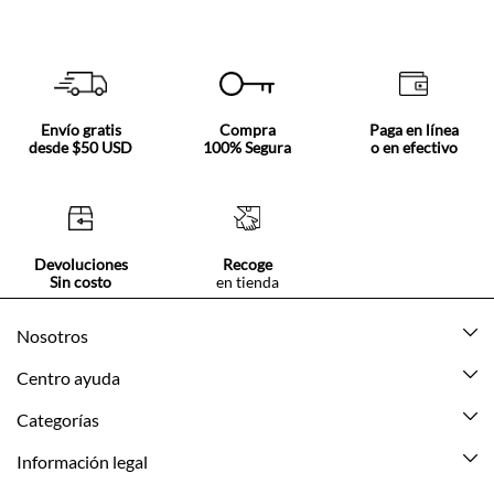
Envío gratis
Compra
Paga en línea
desde $50 USD
100% Segura
o en efectivo
Devoluciones
Recoge
Sin costo
en tienda
Nosotros
Acerca de Tennis
Centro ayuda
Tiendas
Mis pedidos
Categorías
Beneficios de suscripción
Mi cuenta
Nuevo
Información legal
Cómo comprar
Mujer