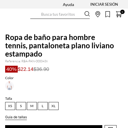
Ayuda
Busca tus favoritos
0
Ropa de baño para hombre
tennis, pantaloneta plano liviano
estampado
Referencia
:
RBA-PAN-0000436
40%
$22.14
$36.90
Color
Talla
XS
S
M
L
XL
Guia de tallas