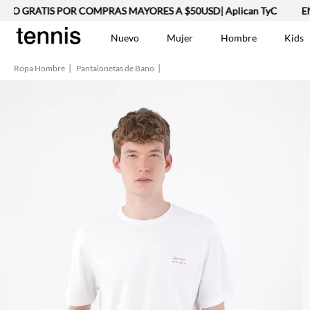
ÍO GRATIS POR COMPRAS MAYORES A $50USD| Aplican TyC
ENV
Nuevo
Mujer
Hombre
Kids
Ropa Hombre
Pantalonetas de Bano
TÉRMINOS MÁS BUSCA
Vestidos
1
.
Lino
2
.
Camisetas
3
.
Chaqueta
4
.
Bermuda
5
.
Jean Hombre
6
.
Vestido
7
.
Tshirt-Negro-Tsh-En
8
.
Camisetas Mujer
9
.
Falda
10
.